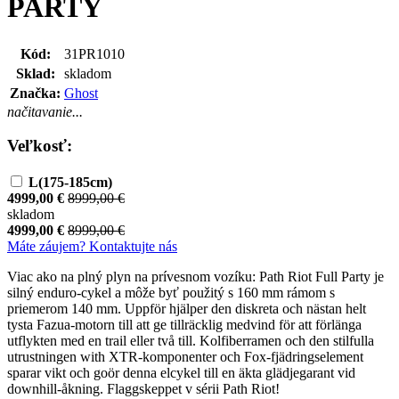
PARTY
Kód:
31PR1010
Sklad:
skladom
Značka:
Ghost
načitavanie...
Veľkosť:
L(175-185cm)
4999,00 €
8999,00 €
skladom
4999,00 €
8999,00 €
Máte záujem? Kontaktujte nás
Viac ako na plný plyn na prívesnom vozíku: Path Riot Full Party je
silný enduro-cykel a môže byť použitý s 160 mm rámom s
priemerom 140 mm. Uppför hjälper den diskreta och nästan helt
tysta Fazua-motorn till att ge tillräcklig medvind för att förlänga
utflykten med en trail eller två till. Kolfiberramen och den stilfulla
utrustningen with XTR-komponenter och Fox-fjädringselement
sparar vikt och goör denna elcykel till en äkta glädjegarant vid
downhill-åkning. Flaggskeppet v sérii Path Riot!