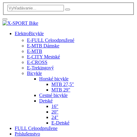
ElektroBicykle
E-FULL Celoodpružené
E-MTB Dámske
E-MTB
E-CITY Mestské
E-CROSS
E-Trekingový
Bicykle
Horské bicykle
MTB 27,5"
MTB 29"
Cestné bicykle
Detské
16"
20"
24"
E-Detské
FULL Celoodpružene
Príslušenstvo