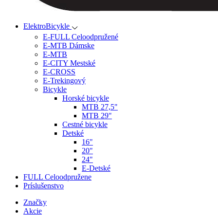
ElektroBicykle
E-FULL Celoodpružené
E-MTB Dámske
E-MTB
E-CITY Mestské
E-CROSS
E-Trekingový
Bicykle
Horské bicykle
MTB 27,5"
MTB 29"
Cestné bicykle
Detské
16"
20"
24"
E-Detské
FULL Celoodpružene
Príslušenstvo
Značky
Akcie