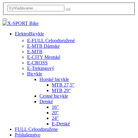
ElektroBicykle
E-FULL Celoodpružené
E-MTB Dámske
E-MTB
E-CITY Mestské
E-CROSS
E-Trekingový
Bicykle
Horské bicykle
MTB 27,5"
MTB 29"
Cestné bicykle
Detské
16"
20"
24"
E-Detské
FULL Celoodpružene
Príslušenstvo