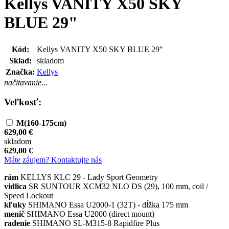
Kellys VANITY X50 SKY
BLUE 29"
Kód:
Kellys VANITY X50 SKY BLUE 29"
Sklad:
skladom
Značka:
Kellys
načitavanie...
Veľkosť:
M(160-175cm)
629,00 €
skladom
629,00 €
Máte záujem? Kontaktujte nás
rám
KELLYS KLC 29 - Lady Sport Geometry
vidlica
SR SUNTOUR XCM32 NLO DS (29), 100 mm, coil /
Speed Lockout
kľuky
SHIMANO Essa U2000-1 (32T) - dĺžka 175 mm
menič
SHIMANO Essa U2000 (direct mount)
radenie
SHIMANO SL-M315-8 Rapidfire Plus