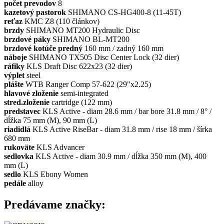
počet prevodov
8
kazetový pastorok
SHIMANO CS-HG400-8 (11-45T)
reťaz
KMC Z8 (110 článkov)
brzdy
SHIMANO MT200 Hydraulic Disc
brzdové páky
SHIMANO BL-MT200
brzdové kotúče predný
160 mm / zadný 160 mm
náboje
SHIMANO TX505 Disc Center Lock (32 dier)
ráfiky
KLS Draft Disc 622x23 (32 dier)
výplet
steel
plášte
WTB Ranger Comp 57-622 (29"x2.25)
hlavové zloženie
semi-integrated
stred.zloženie
cartridge (122 mm)
predstavec
KLS Active - diam 28.6 mm / bar bore 31.8 mm / 8° /
dĺžka 75 mm (M), 90 mm (L)
riadidlá
KLS Active RiseBar - diam 31.8 mm / rise 18 mm / šírka
680 mm
rukoväte
KLS Advancer
sedlovka
KLS Active - diam 30.9 mm / dĺžka 350 mm (M), 400
mm (L)
sedlo
KLS Ebony Women
pedále
alloy
Predávame značky: