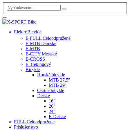
ElektroBicykle
E-FULL Celoodpružené
E-MTB Dámske
E-MTB
E-CITY Mestské
E-CROSS
E-Trekingový
Bicykle
Horské bicykle
MTB 27,5"
MTB 29"
Cestné bicykle
Detské
16"
20"
24"
E-Detské
FULL Celoodpružene
Príslušenstvo