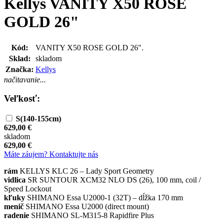
Kellys VANITY X50 ROSE
GOLD 26"
Kód:
VANITY X50 ROSE GOLD 26".
Sklad:
skladom
Značka:
Kellys
načitavanie...
Veľkosť:
S(140-155cm)
629,00 €
skladom
629,00 €
Máte záujem? Kontaktujte nás
rám
KELLYS KLC 26 – Lady Sport Geometry
vidlica
SR SUNTOUR XCM32 NLO DS (26), 100 mm, coil /
Speed Lockout
kľuky
SHIMANO Essa U2000-1 (32T) – dĺžka 170 mm
menič
SHIMANO Essa U2000 (direct mount)
radenie
SHIMANO SL-M315-8 Rapidfire Plus