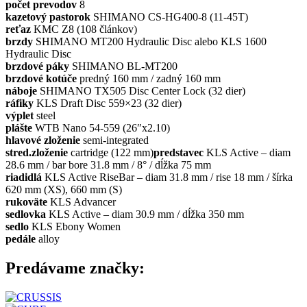
počet prevodov
8
kazetový pastorok
SHIMANO CS-HG400-8 (11-45T)
reťaz
KMC Z8 (108 článkov)
brzdy
SHIMANO MT200 Hydraulic Disc alebo KLS 1600
Hydraulic Disc
brzdové páky
SHIMANO BL-MT200
brzdové kotúče
predný 160 mm / zadný 160 mm
náboje
SHIMANO TX505 Disc Center Lock (32 dier)
ráfiky
KLS Draft Disc 559×23 (32 dier)
výplet
steel
plášte
WTB Nano 54-559 (26″x2.10)
hlavové zloženie
semi-integrated
stred.zloženie
cartridge (122 mm)
predstavec
KLS Active – diam
28.6 mm / bar bore 31.8 mm / 8° / dĺžka 75 mm
riadidlá
KLS Active RiseBar – diam 31.8 mm / rise 18 mm / šírka
620 mm (XS), 660 mm (S)
rukoväte
KLS Advancer
sedlovka
KLS Active – diam 30.9 mm / dĺžka 350 mm
sedlo
KLS Ebony Women
pedále
alloy
Predávame značky: